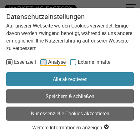
Datenschutzeinstellungen
Zum Inhalt springen
Auf unserer Webseite werden Cookies verwendet. Einige
davon werden zwingend benötigt, während es uns andere
ermöglichen, Ihre Nutzererfahrung auf unserer Webseite
zu verbessern.
Essenziell
Analyse
Externe Inhalte
Sie sind here:
Technologie
Tech Stack
Suchtechnologien
Alle akzeptieren
Moderne Suchtechnologien
Speichern & schließen
Mehr als nur eine Volltextsuche
Nur essenzielle Cookies akzeptieren
Wenn eine Suche für das Website-Konzept und die
Weitere Informationen anzeigen
Nutzererfahrung von zentraler Bedeutung ist, gehen die
Ansprüche oft über die Standardfunktionen von CMS und