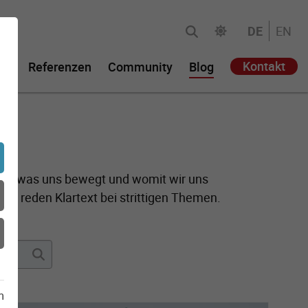
DE
EN
Kontakt
ie
Referenzen
Community
Blog
(aktuell)
 Ihr, was uns bewegt und womit wir uns
und reden Klartext bei strittigen Themen.
m