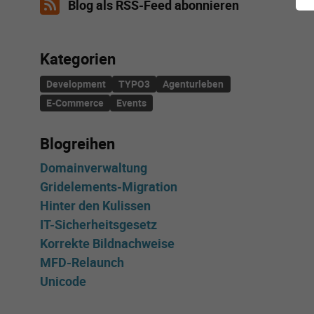
Blog als RSS-Feed abonnieren
Kategorien
Kategorie-Liste überspringen
Development
TYPO3
Agenturleben
E-Commerce
Events
Blogreihen
Blogreihen-Liste überspringen
Domainverwaltung
Gridelements-Migration
Hinter den Kulissen
IT-Sicherheitsgesetz
Korrekte Bildnachweise
MFD-Relaunch
Unicode