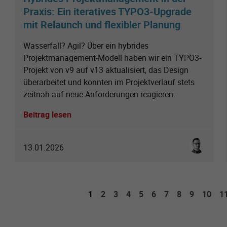
Praxis: Ein iteratives TYPO3-Upgrade
mit Relaunch und flexibler Planung
Wasserfall? Agil? Über ein hybrides
Projektmanagement-Modell haben wir ein TYPO3-
Projekt von v9 auf v13 aktualisiert, das Design
überarbeitet und konnten im Projektverlauf stets
zeitnah auf neue Anforderungen reagieren.
Beitrag lesen
Sebastian 
13.01.2026
1
2
3
4
5
6
7
8
9
10
1