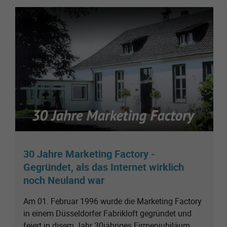
30 Jahre Marketing Factory -
Gegründet, als das Internet wirklich
noch Neuland war
Am 01. Februar 1996 wurde die Marketing Factory
in einem Düsseldorfer Fabrikloft gegründet und
feiert in disem Jahr 30jähriges Firmenjubiläum.