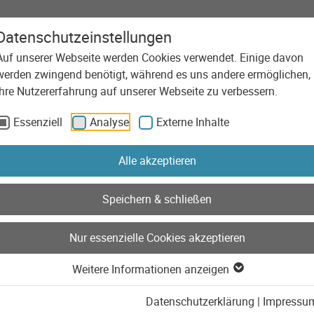
Datenschutzeinstellungen
Auf unserer Webseite werden Cookies verwendet. Einige davon
Agentur
Leistungen
Technolog
werden zwingend benötigt, während es uns andere ermöglichen,
Ihre Nutzererfahrung auf unserer Webseite zu verbessern.
Essenziell
Analyse
Externe Inhalte
Alle akzeptieren
 für unsere Kunden. Im Blog der Marketing Factory erfahrt
Speichern & schließen
ntur-Alltag, teilen unser Wissen und unsere Erfahrungen 
Nur essenzielle Cookies akzeptieren
ch Blogbeiträgen
Weitere Informationen anzeigen
Datenschutzerklärung
|
Impressu