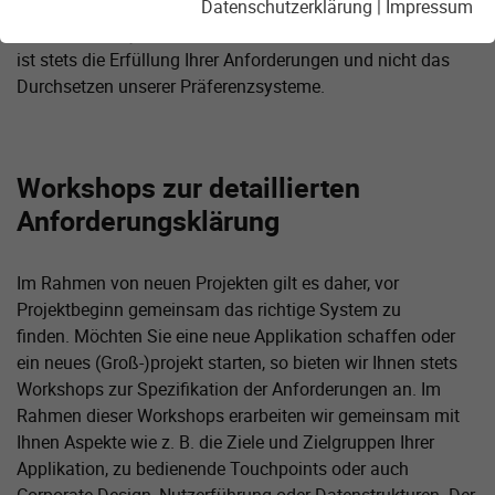
Problem und Anforderungskatalog passt und setzen Sie
Datenschutzerklärung
|
Impressum
nicht auf ein System, nur weil wir es gut kennen. Unser Ziel
ist stets die Erfüllung Ihrer Anforderungen und nicht das
Durchsetzen unserer Präferenzsysteme.
Workshops zur detaillierten
Anforderungsklärung
Im Rahmen von neuen Projekten gilt es daher, vor
Projektbeginn gemeinsam das richtige System zu
finden. Möchten Sie eine neue Applikation schaffen oder
ein neues (Groß-)projekt starten, so bieten wir Ihnen stets
Workshops zur Spezifikation der Anforderungen an. Im
Rahmen dieser Workshops erarbeiten wir gemeinsam mit
Ihnen Aspekte wie z. B. die Ziele und Zielgruppen Ihrer
Applikation, zu bedienende Touchpoints oder auch
Corporate Design, Nutzerführung oder Datenstrukturen. Der