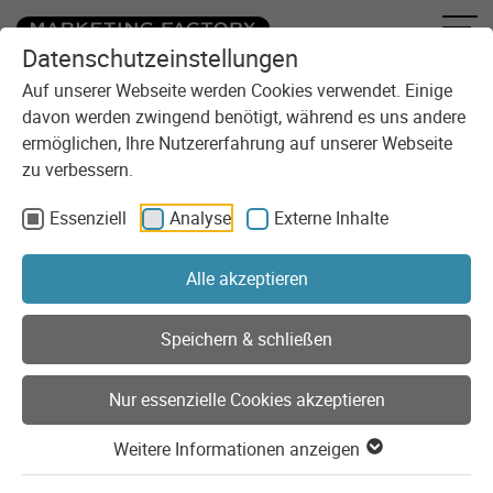
Datenschutzeinstellungen
Zum Inhalt springen
Auf unserer Webseite werden Cookies verwendet. Einige
davon werden zwingend benötigt, während es uns andere
ermöglichen, Ihre Nutzererfahrung auf unserer Webseite
zu verbessern.
Essenziell
Analyse
Externe Inhalte
Sie sind here:
Technologie
Tech Stack
Technologieauswahl
Alle akzeptieren
Technologieauswahl
Speichern & schließen
Wir vertrauen in unserem Daily Business auf eine Reihe von
Nur essenzielle Cookies akzeptieren
etablierten Technologien und Systemen, die sich in vielen
unserer Projekte bereits bewiesen haben. Aber: Wir wählen
Weitere Informationen anzeigen
stets die Technologie aus, die zu Ihrem individuellen