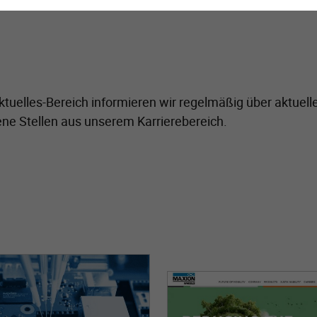
uelles-Bereich informieren wir regelmäßig über aktuell
ene Stellen aus unserem Karrierebereich.