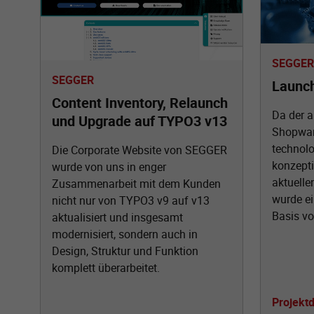
SEGGER
SEGGER
Launc
Content Inventory, Relaunch
Da der a
und Upgrade auf TYPO3 v13
Shopwar
technolo
Die Corporate Website von SEGGER
konzepti
wurde von uns in enger
aktuelle
Zusammenarbeit mit dem Kunden
wurde e
nicht nur von TYPO3 v9 auf v13
Basis vo
aktualisiert und insgesamt
modernisiert, sondern auch in
Design, Struktur und Funktion
komplett überarbeitet.
Projektd