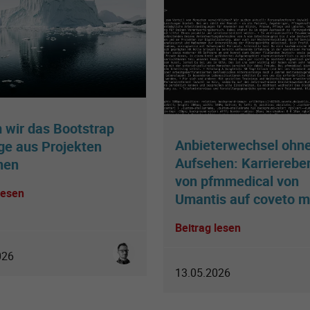
wir das Bootstrap
Anbieterwechsel ohn
e aus Projekten
Aufsehen: Karrierebe
nen
von pfmmedical von
lesen
Umantis auf coveto mi
Beitrag lesen
Sebastian Klein
026
13.05.2026