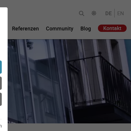
DE
EN
Kontakt
ie
Referenzen
Community
Blog
m