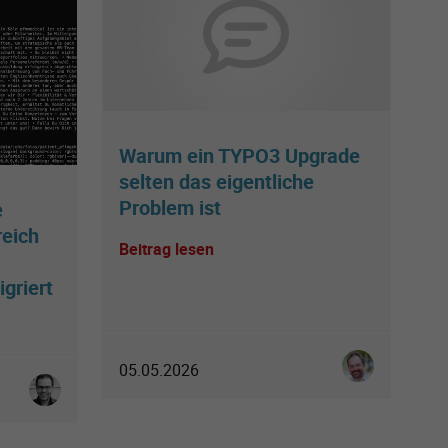
Warum ein TYPO3 Upgrade
selten das eigentliche
Problem ist
e
reich
Beitrag lesen
griert
Ingo Schmitt
05.05.2026
Christoph Allefeld