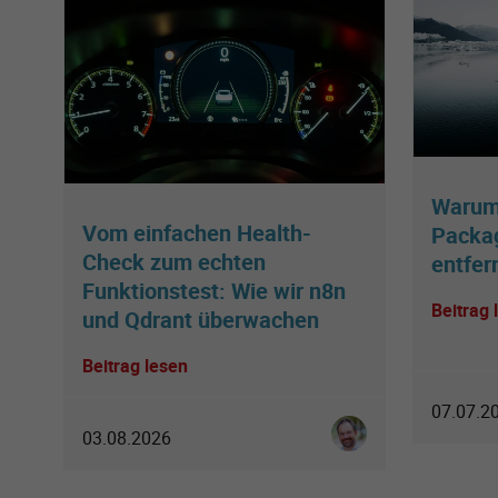
Warum 
Vom einfachen Health-
Packag
Check zum echten
entfer
Funktionstest: Wie wir n8n
Beitrag 
und Qdrant überwachen
Beitrag lesen
07.07.2
Ingo Schmitt
03.08.2026