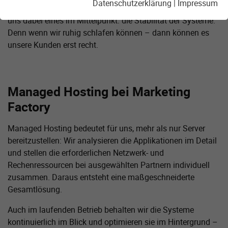
Datenschutzerklärung
|
Impressum
Premise oder hybride Szenarien. Seit 30 Jahren steht für
uns dabei eines im Mittelpunkt: die Stabilität der Systeme.
Denn wenn wir ruhig schlafen können – dann können es
unsere Kunden erst recht.
Managed Hosting bei Marketing
Factory
Managed Hosting bedeutet für uns, mehr als nur Server
bereitzustellen: Wir analysieren die Applikationen im Detail
und stellen die erforderlichen Netzwerk- und
Rechenressourcen bei ausgewählten Partnern individuell
zusammen. Daraus entsteht eine maßgeschneiderte
Gesamtlösung.
Auch im laufenden Betrieb behalten wir die Systeme
kontinuierlich im Blick und optimieren sie im Hintergrund –