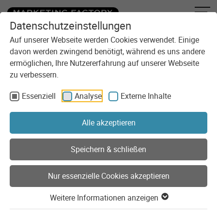
Datenschutzeinstellungen
Zum Inhalt springen
Auf unserer Webseite werden Cookies verwendet. Einige
davon werden zwingend benötigt, während es uns andere
ermöglichen, Ihre Nutzererfahrung auf unserer Webseite
zu verbessern.
Essenziell
Analyse
Externe Inhalte
Sie sind here:
Leistungen
Hosting und Betreuung
Alle akzeptieren
Hosting, Betreuung und
Speichern & schließen
Systemadministration
Nur essenzielle Cookies akzeptieren
Als Digitalagentur bieten wir unseren Kunden passende
Weitere Informationen anzeigen
Hosting-Lösungen. Je nach Bedarf wählen wir gemeinsam
mit unseren Kunden die passende Infrastruktur: Cloud, On-