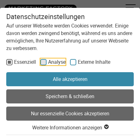
Datenschutzeinstellungen
Zum Inhalt springen
Auf unserer Webseite werden Cookies verwendet. Einige
davon werden zwingend benötigt, während es uns andere
ermöglichen, Ihre Nutzererfahrung auf unserer Webseite
zu verbessern.
Essenziell
Analyse
Externe Inhalte
Sie sind here:
Technologie
Tech Stack
PHP-Ökosystem
Alle akzeptieren
PHP-Ökosystem
Speichern & schließen
PHP treibt seit rund 25 Jahren die Entwicklung des World
Nur essenzielle Cookies akzeptieren
Wide Web als eine der wichtigsten Applikationen des
Internets maßgeblich an und voran. Als Sprache der Wahl
Weitere Informationen anzeigen
bei der Umsetzung effizienter und leistungsfähiger Online-