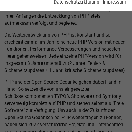
Applikationen ist die Programmiersprache daher unser
Datenschutzerklärung
|
Impressum
ständiger Begleiter. Dabei hat die Marketing Factory seit
ihren Anfängen die Entwicklung von PHP stets
aufmerksam verfolgt und begleitet.
Die Weiterentwicklung von PHP ist konstant und so
erscheint einmal im Jahr eine neue PHP-Version mit neuen
Funktionen, Performance-Verbesserungen und neuesten
Herangehensweisen. Jede einzelne PHP-Version wird für
insgesamt 3 Jahre unterstützt (2 Jahre: Fehler- &
Sicherheitsupdates + 1 Jahr: kritische Sicherheitsupdates).
PHP und der Open-Source-Gedanke gehen dabei Hand in
Hand: So setzen die von uns eingesetzten
Schlüsselkomponenten TYPO3, Shopware und Symfony
serverseitig komplett auf PHP und stehen selbst als "Freie
Software" zur Verfügung. Um auch in der Zukunft den
Open-Source-Gedanken bei PHP weiter tragen zu können,
haben sich 2022 verschiedene Projekte und Unternehmen
zusammengeschlossen und die PHP Foundation als