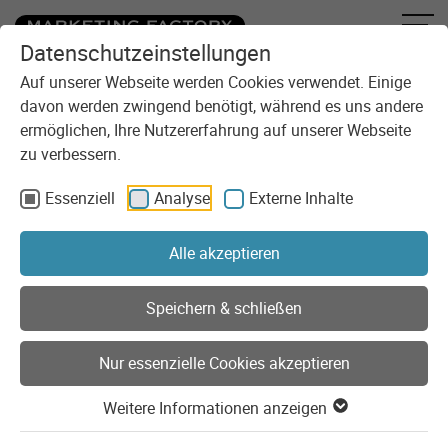
Datenschutzeinstellungen
Zum Inhalt springen
Auf unserer Webseite werden Cookies verwendet. Einige
davon werden zwingend benötigt, während es uns andere
ermöglichen, Ihre Nutzererfahrung auf unserer Webseite
zu verbessern.
Essenziell
Analyse
Externe Inhalte
Sie sind here:
Referenzen
Projekte
Alle akzeptieren
Unsere Projekte
Speichern & schließen
Ein Auszug aus unseren Projekten der
Nur essenzielle Cookies akzeptieren
letzten Jahre.
Weitere Informationen anzeigen
Seit Gründung der Marketing Factory im Jahre 1996 haben
wir bereits eine Vielzahl mittlerer bis großer und