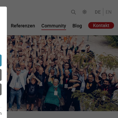
DE
EN
Kontakt
ie
Referenzen
Community
Blog
(aktuell)
m