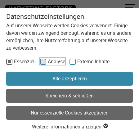
Datenschutzeinstellungen
Zum Inhalt springen
Auf unserer Webseite werden Cookies verwendet. Einige
davon werden zwingend benötigt, während es uns andere
ermöglichen, Ihre Nutzererfahrung auf unserer Webseite
zu verbessern.
Essenziell
Analyse
Externe Inhalte
Sie sind here:
Technologie
Tech Stack
Alle akzeptieren
Der Tech Stack der Marketing
Speichern & schließen
Factory
Nur essenzielle Cookies akzeptieren
Seit den ersten Tagen entwickelt Marketing Factory seine
Weitere Informationen anzeigen
Projekte überwiegend auf Basis lizenzfreier, öffentlich
zugänglicher Software. Wir sind davon überzeugt, dass