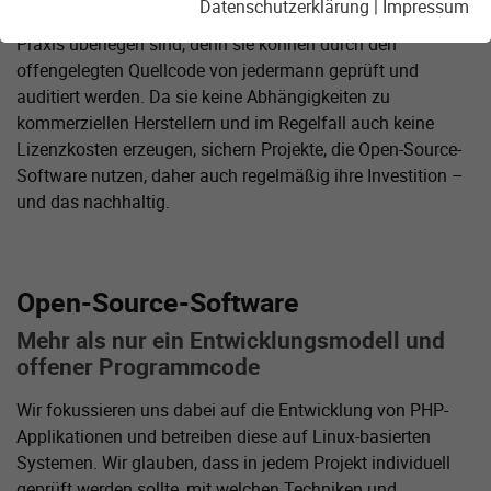
Datenschutzerklärung
|
Impressum
Open-Source-Systeme proprietären Anwendungen in der
Praxis überlegen sind, denn sie können durch den
offengelegten Quellcode von jedermann geprüft und
auditiert werden. Da sie keine Abhängigkeiten zu
kommerziellen Herstellern und im Regelfall auch keine
Lizenzkosten erzeugen, sichern Projekte, die Open-Source-
Software nutzen, daher auch regelmäßig ihre Investition –
und das nachhaltig.
Open-Source-Software
Mehr als nur ein Entwicklungsmodell und
offener Programmcode
Wir fokussieren uns dabei auf die Entwicklung von PHP-
Applikationen und betreiben diese auf Linux-basierten
Systemen. Wir glauben, dass in jedem Projekt individuell
geprüft werden sollte, mit welchen Techniken und