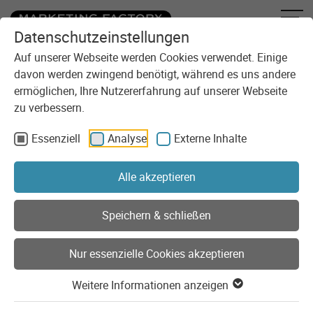
Datenschutzeinstellungen
Zum Inhalt springen
Auf unserer Webseite werden Cookies verwendet. Einige
davon werden zwingend benötigt, während es uns andere
ermöglichen, Ihre Nutzererfahrung auf unserer Webseite
zu verbessern.
Essenziell
Analyse
Externe Inhalte
Sie sind here:
Technologie
Tech Stack
Bekenntnis zu Open Source
Alle akzeptieren
Bekenntnis zu Open Source
Speichern & schließen
Nur essenzielle Cookies akzeptieren
Was ist Open-Source-Software?
Weitere Informationen anzeigen
Open-Source-Software basiert auf aktiven Communities,
die ein Produkt durch Ihren Beitrag weiterentwickeln und