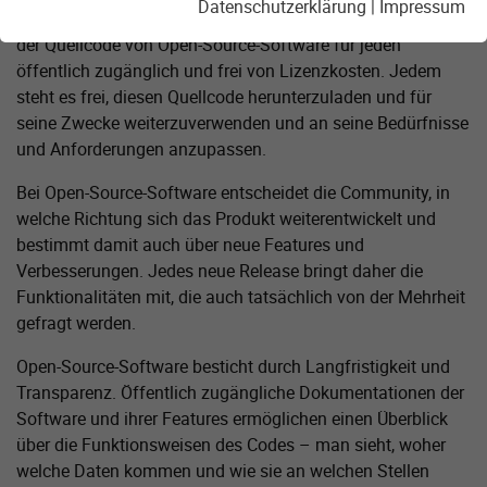
Datenschutzerklärung
|
Impressum
voranbringen. Im Gegensatz zu Closed-Source-Software ist
der Quellcode von Open-Source-Software für jeden
öffentlich zugänglich und frei von Lizenzkosten. Jedem
steht es frei, diesen Quellcode herunterzuladen und für
seine Zwecke weiterzuverwenden und an seine Bedürfnisse
und Anforderungen anzupassen.
Bei Open-Source-Software entscheidet die Community, in
welche Richtung sich das Produkt weiterentwickelt und
bestimmt damit auch über neue Features und
Verbesserungen. Jedes neue Release bringt daher die
Funktionalitäten mit, die auch tatsächlich von der Mehrheit
gefragt werden.
Open-Source-Software besticht durch Langfristigkeit und
Transparenz. Öffentlich zugängliche Dokumentationen der
Software und ihrer Features ermöglichen einen Überblick
über die Funktionsweisen des Codes – man sieht, woher
welche Daten kommen und wie sie an welchen Stellen