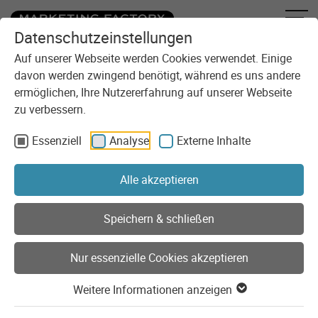
Datenschutzeinstellungen
Zum Inhalt springen
Auf unserer Webseite werden Cookies verwendet. Einige
davon werden zwingend benötigt, während es uns andere
ermöglichen, Ihre Nutzererfahrung auf unserer Webseite
zu verbessern.
Essenziell
Analyse
Externe Inhalte
Sie sind here:
Referenzen
Kunden
Aral
Interaktive POS-Berater
Alle akzeptieren
Speichern & schließen
Aral POS-Berater
Nur essenzielle Cookies akzeptieren
Interaktive Produktberatung an Tankstellen
in ganz Deutschland
Weitere Informationen anzeigen
Im Juni 2012 testete die ARAL AG ein neues