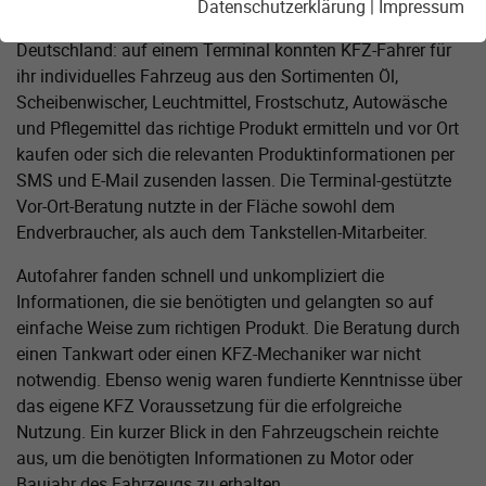
Datenschutzerklärung
|
Impressum
Beratungsangebot in ausgewählten Tankstellen in ganz
Deutschland: auf einem Terminal konnten KFZ-Fahrer für
ihr individuelles Fahrzeug aus den Sortimenten Öl,
Scheibenwischer, Leuchtmittel, Frostschutz, Autowäsche
und Pflegemittel das richtige Produkt ermitteln und vor Ort
kaufen oder sich die relevanten Produktinformationen per
SMS und E-Mail zusenden lassen. Die Terminal-gestützte
Vor-Ort-Beratung nutzte in der Fläche sowohl dem
Endverbraucher, als auch dem Tankstellen-Mitarbeiter.
Autofahrer fanden schnell und unkompliziert die
Informationen, die sie benötigten und gelangten so auf
einfache Weise zum richtigen Produkt. Die Beratung durch
einen Tankwart oder einen KFZ-Mechaniker war nicht
notwendig. Ebenso wenig waren fundierte Kenntnisse über
das eigene KFZ Voraussetzung für die erfolgreiche
Nutzung. Ein kurzer Blick in den Fahrzeugschein reichte
aus, um die benötigten Informationen zu Motor oder
Baujahr des Fahrzeugs zu erhalten.