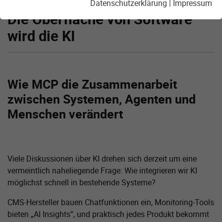
20.03.2026
Datenschutzerklärung
|
Impressum
Die Oberfläche von Software
wird die KI
Wie MCP die Zusammenarbeit
zwischen Systemen, Agenten und
Menschen verändert
Viele Diskussionen über KI drehen sich derzeit um eine
vermeintlich naheliegende Frage: Wie integrieren wir KI
möglichst schnell in bestehende Systeme?
CMS-Hersteller bauen Chatfunktionen ein, Monitoring-Tools
bieten „AI Insights“, und praktisch jedes Produkt bekommt