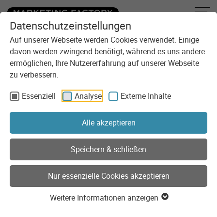
Datenschutzeinstellungen
Zum Inhalt springen
Sie sind here:
Blog
Die Oberfläche von Software wird die KI
Auf unserer Webseite werden Cookies verwendet. Einige
davon werden zwingend benötigt, während es uns andere
ermöglichen, Ihre Nutzererfahrung auf unserer Webseite
zu verbessern.
Essenziell
Analyse
Externe Inhalte
Alle akzeptieren
Speichern & schließen
Nur essenzielle Cookies akzeptieren
Meinung
KI
Weitere Informationen anzeigen