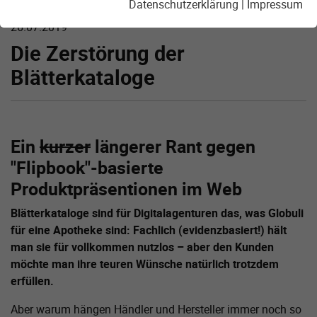
Datenschutzerklärung
|
Impressum
26.07.2019
Die Zerstörung der
Blätterkataloge
Ein
kurzer
längerer Rant gegen
"Flipbook"-basierte
Produktpräsentionen im Web
Blätterkataloge sind für Digitalagenturen das, was Globuli
für eine Apotheke sind: Fachlich (evidenzbasiert!) hält
man sie für vollkommen nutzlos – aber den Kunden
möchte man ihre teuren Wünsche natürlich trotzdem
erfüllen.
Aber warum hängen Händler und Hersteller immer noch so