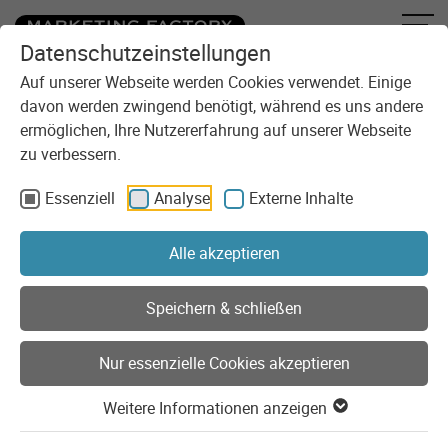
Datenschutzeinstellungen
Zum Inhalt springen
Sie sind here:
Blog
Die Zerstörung der Blätterkataloge
Auf unserer Webseite werden Cookies verwendet. Einige
davon werden zwingend benötigt, während es uns andere
ermöglichen, Ihre Nutzererfahrung auf unserer Webseite
zu verbessern.
Essenziell
Analyse
Externe Inhalte
Alle akzeptieren
Speichern & schließen
Nur essenzielle Cookies akzeptieren
Weitere Informationen anzeigen
E-Commerce
PIM
Meinung