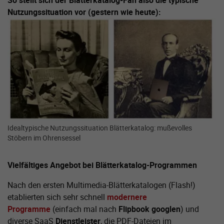
So stellt sich der Blätterkatalog-Fan also die typische
Nutzungssituation vor (gestern wie heute):
Zeige größere Version von:
Idealtypische Nutzungssituation Blätterkatalog: mußevolles
Stöbern im Ohrensessel
Vielfältiges Angebot bei Blätterkatalog-Programmen
Nach den ersten Multimedia-Blätterkatalogen (Flash!)
etablierten sich sehr schnell
modernere
Programme
(einfach mal nach
Flipbook googlen
) und
diverse SaaS
Dienstleister
, die PDF-Dateien im