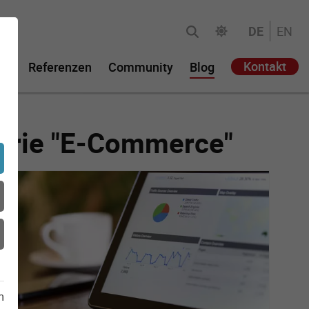
DE
EN
Kontakt
ie
Referenzen
Community
Blog
gorie "E-Commerce"
m