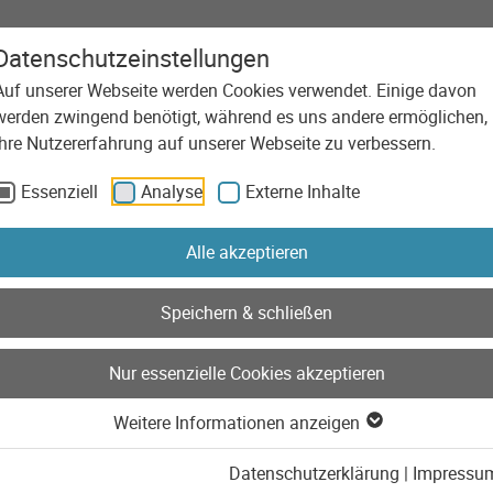
Datenschutzeinstellungen
Auf unserer Webseite werden Cookies verwendet. Einige davon
Agentur
Leistungen
Technolog
werden zwingend benötigt, während es uns andere ermöglichen,
Ihre Nutzererfahrung auf unserer Webseite zu verbessern.
Essenziell
Analyse
Externe Inhalte
Beiträge aus der Kate
Alle akzeptieren
Speichern & schließen
Nur essenzielle Cookies akzeptieren
Weitere Informationen anzeigen
Datenschutzerklärung
|
Impressu