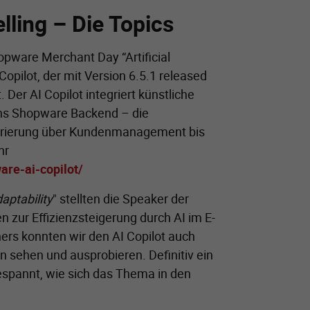
lling – Die Topics
ware Merchant Day “Artificial
Copilot, der mit Version 6.5.1 released
 Der AI Copilot integriert künstliche
 ins Shopware Backend – die
erierung über Kundenmanagement bis
hr
re-ai-copilot/
aptability
" stellten die Speaker der
 zur Effizienzsteigerung durch AI im E-
rs konnten wir den AI Copilot auch
 sehen und ausprobieren. Definitiv ein
gespannt, wie sich das Thema in den