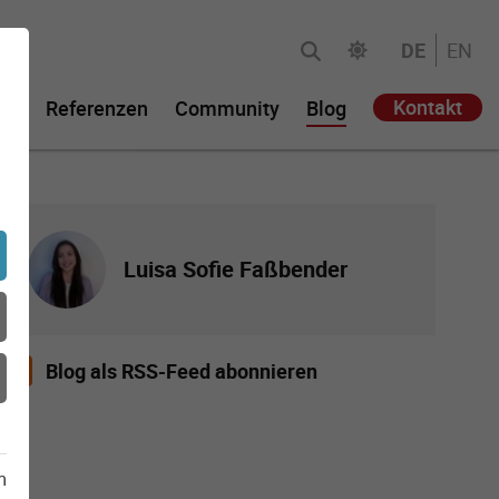
DE
EN
Kontakt
ie
Referenzen
Community
Blog
Luisa Sofie Faßbender
Blog als RSS-Feed abonnieren
m