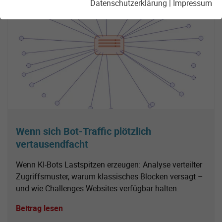
Datenschutzerklärung
|
Impressum
Wenn sich Bot-Traffic plötzlich
vertausendfacht
Wenn KI-Bots Lastspitzen erzeugen: Analyse verteilter
Zugriffsmuster, warum klassisches Blocken versagt –
und wie Challenges Websites verfügbar halten.
Beitrag lesen