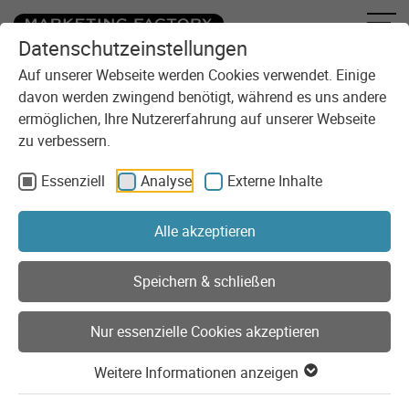
Datenschutzeinstellungen
Zum Inhalt springen
Sie sind here:
Blog
Kategorien
KI
Auf unserer Webseite werden Cookies verwendet. Einige
davon werden zwingend benötigt, während es uns andere
ermöglichen, Ihre Nutzererfahrung auf unserer Webseite
zu verbessern.
KI
Von der Automatisierung bis zur tiefen Systemintegration:
Essenziell
Analyse
Externe Inhalte
wir beleuchten die neuesten Entwicklungen und praktischen
Potenziale Künstlicher Intelligenz für Ihre digitalen Projekte.
Alle akzeptieren
Zur Übersicht der Kategorien
Speichern & schließen
Nur essenzielle Cookies akzeptieren
Beiträge aus der Kategorie "KI"
Weitere Informationen anzeigen