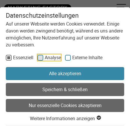
Datenschutzeinstellungen
Zum Inhalt springen
Sie sind here:
Blog
Auf unserer Webseite werden Cookies verwendet. Einige
davon werden zwingend benötigt, während es uns andere
ermöglichen, Ihre Nutzererfahrung auf unserer Webseite
Frisch gebloggt
zu verbessern.
Seit 30 Jahren realisieren wir digitale Lösungen für unsere
Essenziell
Analyse
Externe Inhalte
Kunden. Im Blog der Marketing Factory erfahrt Ihr, was uns
bewegt und womit wir uns beschäftigen. Wir geben
Alle akzeptieren
Einblicke in unseren Agentur-Alltag, teilen unser Wissen und
unsere Erfahrungen und reden Klartext bei strittigen
Themen.
Speichern & schließen
Suche nach Blogbeiträgen
Nur essenzielle Cookies akzeptieren
Weitere Informationen anzeigen
Blog als RSS-Feed abonnieren