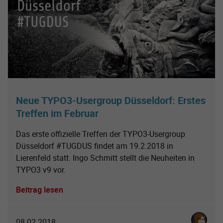
Neue TYPO3-Usergroup Düsseldorf: Erstes
Treffen im Februar
Das erste offizielle Treffen der TYPO3-Usergroup
Düsseldorf #TUGDUS findet am 19.2.2018 in
Lierenfeld statt. Ingo Schmitt stellt die Neuheiten in
TYPO3 v9 vor.
Beitrag lesen
Karoline 
08.02.2018