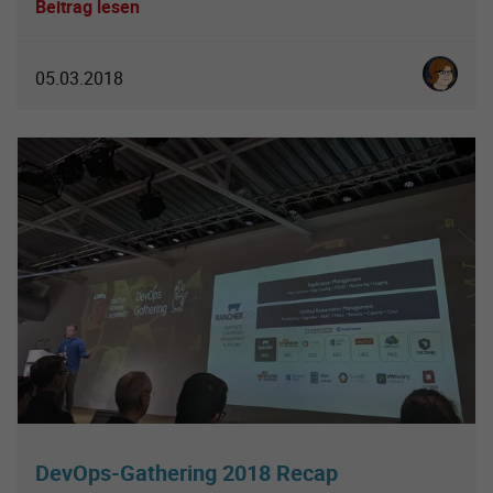
Beitrag lesen
Karoline 
05.03.2018
DevOps-Gathering 2018 Recap