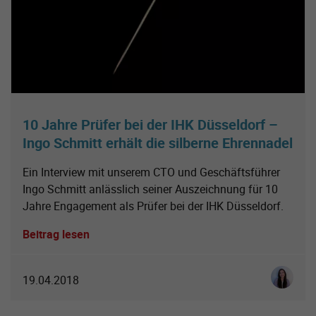
10 Jahre Prüfer bei der IHK Düsseldorf –
Ingo Schmitt erhält die silberne Ehrennadel
Ein Interview mit unserem CTO und Geschäftsführer
Ingo Schmitt anlässlich seiner Auszeichnung für 10
Jahre Engagement als Prüfer bei der IHK Düsseldorf.
Beitrag lesen
Luisa So
19.04.2018