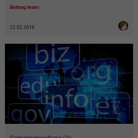
Beitrag lesen
Karoline 
22.02.2018
Domainverwaltung (2):