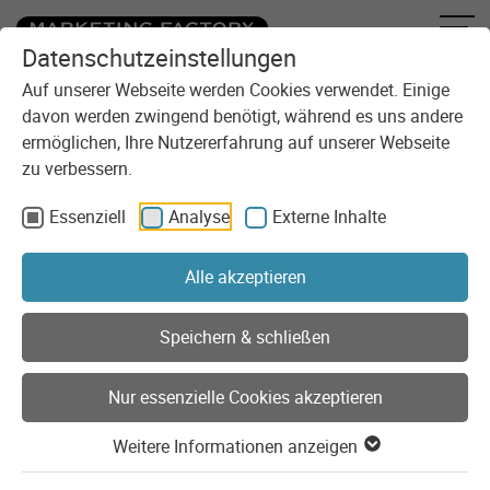
Datenschutzeinstellungen
Zum Inhalt springen
Sie sind here:
Blog
Auf unserer Webseite werden Cookies verwendet. Einige
davon werden zwingend benötigt, während es uns andere
ermöglichen, Ihre Nutzererfahrung auf unserer Webseite
Frisch gebloggt
zu verbessern.
Seit 30 Jahren realisieren wir digitale Lösungen für unsere
Essenziell
Analyse
Externe Inhalte
Kunden. Im Blog der Marketing Factory erfahrt Ihr, was uns
bewegt und womit wir uns beschäftigen. Wir geben
Alle akzeptieren
Einblicke in unseren Agentur-Alltag, teilen unser Wissen und
unsere Erfahrungen und reden Klartext bei strittigen
Themen.
Speichern & schließen
Suche nach Blogbeiträgen
Nur essenzielle Cookies akzeptieren
Weitere Informationen anzeigen
Blog als RSS-Feed abonnieren