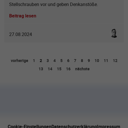
Stellschrauben vor und geben Denkanstöße.
Beitrag lesen
Sebastia
27.08.2024
vorherige
1
2
3
4
5
6
7
8
9
10
11
12
13
14
15
16
nächste
Cookie-Einstellungen
Datenschutzerklärung
Impressum