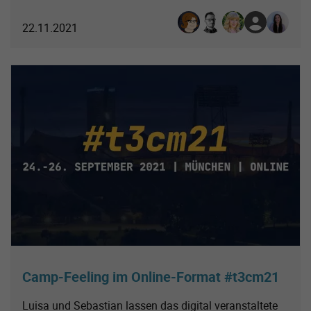
Karoline Steinfatt
Sebastian Klein
Lisa Kristin Noffk
Julia Nolden
Luisa So
22.11.2021
Camp-Feeling im Online-Format #t3cm21
Luisa und Sebastian lassen das digital veranstaltete