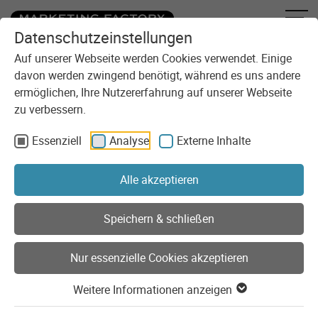
Datenschutzeinstellungen
Zum Inhalt springen
Sie sind here:
Blog
Auf unserer Webseite werden Cookies verwendet. Einige
davon werden zwingend benötigt, während es uns andere
ermöglichen, Ihre Nutzererfahrung auf unserer Webseite
Frisch gebloggt
zu verbessern.
Seit 30 Jahren realisieren wir digitale Lösungen für unsere
Essenziell
Analyse
Externe Inhalte
Kunden. Im Blog der Marketing Factory erfahrt Ihr, was uns
bewegt und womit wir uns beschäftigen. Wir geben
Alle akzeptieren
Einblicke in unseren Agentur-Alltag, teilen unser Wissen und
unsere Erfahrungen und reden Klartext bei strittigen
Themen.
Speichern & schließen
Suche nach Blogbeiträgen
Nur essenzielle Cookies akzeptieren
Weitere Informationen anzeigen
Blog als RSS-Feed abonnieren