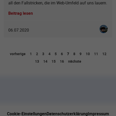
all den Fallstricken, die im Web-Umfeld auf uns lauern.
Beitrag lesen
Christia
06.07.2020
vorherige
1
2
3
4
5
6
7
8
9
10
11
12
13
14
15
16
nächste
Cookie-Einstellungen
Datenschutzerklärung
Impressum