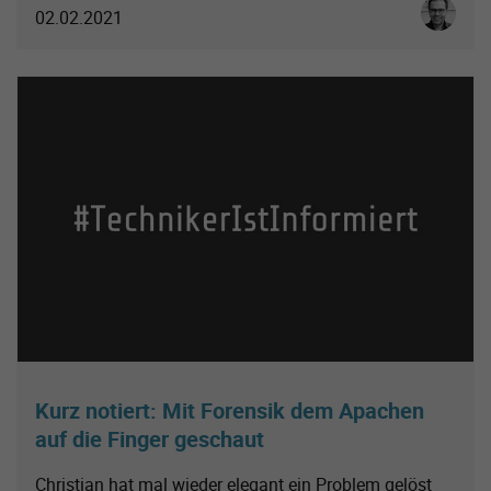
Christoph
02.02.2021
Kurz notiert: Mit Forensik dem Apachen
auf die Finger geschaut
Christian hat mal wieder elegant ein Problem gelöst