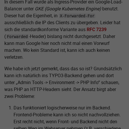
In diesem Fall wurde als Ingress-Provider ein Google-Load-
Balancer unter
GKE (Google Kubernetes Engine)
benutzt.
Dieser hat die Eigenheit, in
X-Forwarded-For
ausschließlich die IP des Clients zu übergeben. Leider hat
sich die standard­konforme Variante aus
RFC 7239
(
-Header) bislang nicht durchgesetzt. Daher
Forwarded
kann man Google hier noch nicht mal einen Vorwurf
machen. Wo kein Standard ist, kann ich auch keinen
verletzen.
Wie habe ich jetzt gemerkt, dass das so ist? Grundsätzlich
kann ich natürlich ins TYPO3-Backend gehen und dort
unter „Admin Tools -> Environment -> PHP Info“ schauen,
was PHP an HTTP-Headern sieht. Der Ansatz birgt aber
zwei Probleme:
Das funktioniert logischerweise nur im Backend.
Frontend-Probleme kann ich so nicht nachvollziehen.
Erst recht nicht, wenn Front- und Backend nicht den
selben Weg im Webserver nehmen (z.B. verschiedene