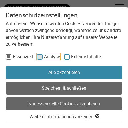
Datenschutzeinstellungen
Zum Inhalt springen
Sie sind here:
Blog
Auf unserer Webseite werden Cookies verwendet. Einige
Kurz notiert: Mit Forensik dem Apachen auf die Finger geschaut
davon werden zwingend benötigt, während es uns andere
ermöglichen, Ihre Nutzererfahrung auf unserer Webseite
zu verbessern.
Essenziell
Analyse
Externe Inhalte
Alle akzeptieren
Speichern & schließen
Nur essenzielle Cookies akzeptieren
Weitere Informationen anzeigen
Development
Tutorial