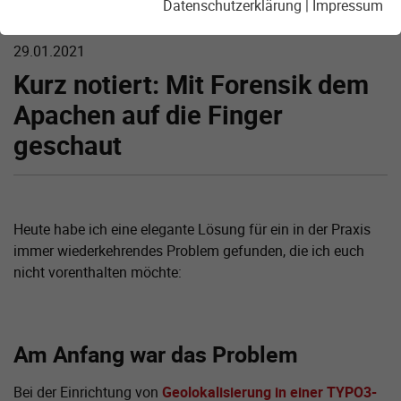
Datenschutzerklärung
|
Impressum
29.01.2021
Kurz notiert: Mit Forensik dem
Apachen auf die Finger
geschaut
Heute habe ich eine elegante Lösung für ein in der Praxis
immer wieder­kehrendes Problem gefunden, die ich euch
nicht vorenthalten möchte:
Am Anfang war das Problem
Bei der Einrichtung von
Geolokalisierung in einer TYPO3-