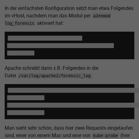
In der einfachsten Konfiguration setzt man etwa Folgendes
im vHost, nachdem man das Modul per
a2enmod
aktiviert hat:
log_forensic
<IfModule log_forensic_module>

  ForensicLog /var/log/apache2/forensic_log

</IfModule>
Apache schreibt dann z.B. Folgendes in die
Datei
:
/var/log/apache2/forensic_log
+28:5fb2fb02:1d|GET / HTTP/1.1|Host:www.pfmmedical.d
-28:5fb2fb02:1d

+25:5fb2fb0a:1f|GET /robots.txt HTTP/1.1|Host:feature
-25:5fb2fb0a:1f
Man sieht sehr schön, dass hier zwei Requests eingelaufen
sind, einer von einem Mac und eine von
(hier
kube-probe