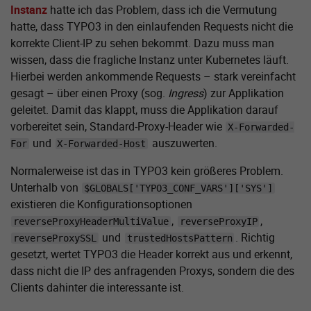
Instanz
hatte ich das Problem, dass ich die Vermutung
hatte, dass TYPO3 in den einlaufenden Requests nicht die
korrekte Client-IP zu sehen bekommt. Dazu muss man
wissen, dass die fragliche Instanz unter Kubernetes läuft.
Hierbei werden ankommende Requests – stark vereinfacht
gesagt – über einen Proxy (sog.
Ingress
) zur Applikation
geleitet. Damit das klappt, muss die Applikation darauf
vorbereitet sein, Standard-Proxy-Header wie
X-Forwarded-
und
auszuwerten.
For
X-Forwarded-Host
Normalerweise ist das in TYPO3 kein größeres Problem.
Unterhalb von
$GLOBALS['TYPO3_CONF_VARS']['SYS']
existieren die Konfigurations­optionen
,
,
reverseProxyHeaderMultiValue
reverseProxyIP
und
. Richtig
reverseProxySSL
trustedHostsPattern
gesetzt, wertet TYPO3 die Header korrekt aus und erkennt,
dass nicht die IP des anfragenden Proxys, sondern die des
Clients dahinter die interessante ist.