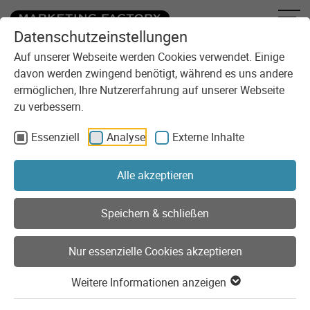
Datenschutzeinstellungen
Zum Inhalt springen
Sie sind here:
Blog
Automatische Updates in unseren Projekten
Auf unserer Webseite werden Cookies verwendet. Einige
davon werden zwingend benötigt, während es uns andere
ermöglichen, Ihre Nutzererfahrung auf unserer Webseite
zu verbessern.
Essenziell
Analyse
Externe Inhalte
Alle akzeptieren
Speichern & schließen
Nur essenzielle Cookies akzeptieren
Weitere Informationen anzeigen
Development
Tutorial
TYPO3