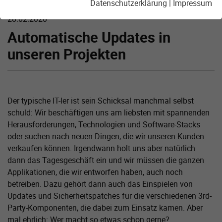
Datenschutzerklärung
|
Impressum
28.02.2020
Automatische Updates in
unseren Projekten
Der typische IT-ler ist sein Schicksal manchmal selbst
schuld: Wir beschäftigen uns am liebsten mit spannenden
Herausforderungen, Technologien und Software-Stacks
oder suchen nach neuen Dingen, die wir unseren Kunden
verkaufen können. Irgendwann holt uns aber natürlich
dann das Tagesgeschäft ein und wir müssen die ganzen
Applikationen, die wir entworfen haben, auch noch
betreiben. Dazu gehört dann auch das Einspielen von
Updates und Sicherheitspatches für die verschiedenen 3rd-
Party-Komponenten, die dabei zum Einsatz kamen. Aber
mal ehrlich: Wer macht so etwas schon gerne?