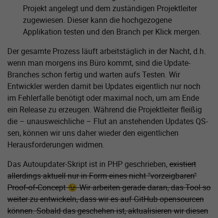
Projekt angelegt und dem zuständigen Projektleiter
zugewiesen. Dieser kann die hochgezogene
Applikation testen und den Branch per Klick mergen.
Der gesamte Prozess läuft arbeitstäglich in der Nacht, d.h.
wenn man morgens ins Büro kommt, sind die Update-
Branches schon fertig und warten aufs Testen. Wir
Entwickler werden damit bei Updates eigentlich nur noch
im Fehlerfalle benötigt oder maximal noch, um am Ende
ein Release zu erzeugen. Während die Projektleiter fleißig
die – unausweichliche – Flut an anstehenden Updates QS-
sen, können wir uns daher wieder den eigentlichen
Herausforderungen widmen.
Das Autoupdater-Skript ist in PHP geschrieben,
existiert
allerdings aktuell nur in Form eines nicht "vorzeigbaren"
Proof-of-Concept 😉 Wir arbeiten gerade daran, das Tool so
weiter zu entwickeln, dass wir es auf GitHub opensourcen
können. Sobald das geschehen ist, aktualisieren wir diesen