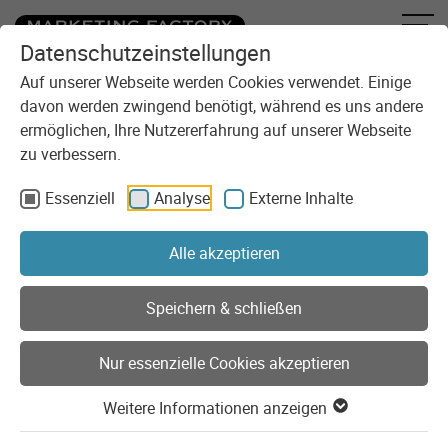
Datenschutzeinstellungen
Zum Inhalt springen
Sie sind here:
Blog
Teil 1: Das neue IT-Sicherheitsgesetz in Deutschland
Auf unserer Webseite werden Cookies verwendet. Einige
davon werden zwingend benötigt, während es uns andere
ermöglichen, Ihre Nutzererfahrung auf unserer Webseite
zu verbessern.
Essenziell
Analyse
Externe Inhalte
Alle akzeptieren
Speichern & schließen
Nur essenzielle Cookies akzeptieren
Weitere Informationen anzeigen
Rechtliches
Security