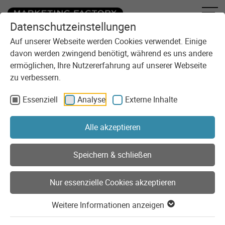
Datenschutzeinstellungen
Zum Inhalt springen
Sie sind here:
Blog
Wir schicken beuser_iprange in die Rente
Auf unserer Webseite werden Cookies verwendet. Einige
davon werden zwingend benötigt, während es uns andere
ermöglichen, Ihre Nutzererfahrung auf unserer Webseite
zu verbessern.
Essenziell
Analyse
Externe Inhalte
Extensions
TYPO3
Security
Alle akzeptieren
Speichern & schließen
15.04.2025
Wir schicken beuser_iprange in
Nur essenzielle Cookies akzeptieren
die Rente
Weitere Informationen anzeigen