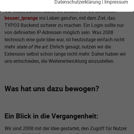
Datenschutzerklärung
|
Impressum
Vor vielen Jahren haben wir unsere TYPO3 Extension
beuser_iprange
ins Leben gerufen, mit dem Ziel, das
TYPO3 Backend sicherer zu machen: Ein Login sollte nur
von definierten IP-Adressen möglich sein. Was 2008
technisch eine gute Idee war, ist heutzutage einfach nicht
mehr
state of the art
. Ehrlich gesagt, nutzen wir die
Extension selbst schon lange nicht mehr. Daher haben wir
uns entschieden, die Weiterentwicklung einzustellen.
Was hat uns dazu bewogen?
Ein Blick in die Vergangenheit:
Wir sind 2008 mit der Idee gestartet, den Zugriff für Nutzer