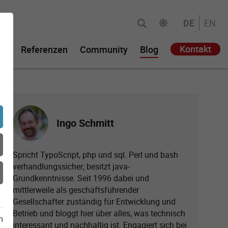
DE
EN
Kontakt
ie
Referenzen
Community
Blog
Ingo Schmitt
Spricht TypoScript, php und sql. Perl und bash
verhandlungssicher; besitzt java-
Grundkenntnisse. Seit 1996 dabei und
mittlerweile als geschäftsführender
Gesellschafter zuständig für Entwicklung und
Betrieb und bloggt hier über alles, was technisch
m
interessant und nachhaltig ist. Engagiert sich bei