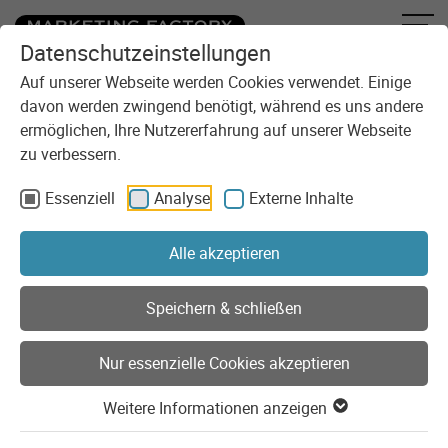
Datenschutzeinstellungen
Zum Inhalt springen
Sie sind here:
Blog
TYPO3 Conference 2013
Auf unserer Webseite werden Cookies verwendet. Einige
davon werden zwingend benötigt, während es uns andere
ermöglichen, Ihre Nutzererfahrung auf unserer Webseite
zu verbessern.
Essenziell
Analyse
Externe Inhalte
Alle akzeptieren
Speichern & schließen
Nur essenzielle Cookies akzeptieren
Weitere Informationen anzeigen
Events
TYPO3