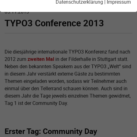
Datenschutzerklärung
|
Impressum
05.11.2013
TYPO3 Conference 2013
Die diesjährige internationale TYPO3 Konferenz fand nach
2012 zum
zweiten Mal
in der Filderhalle in Stuttgart statt.
Neben den bekannten Speakern aus der TYPO3 „Welt“ sind
in diesem Jahr verstärkt externe Gäste zu bestimmten
Themen eingeladen worden, sodass wir Teilnehmer auch
einmal über den Tellerrand schauen können. Auch sind in
diesem Jahr die Tage jeweils einzelnen Themen gewidmet,
Tag 1 ist der Community Day.
Erster Tag: Community Day