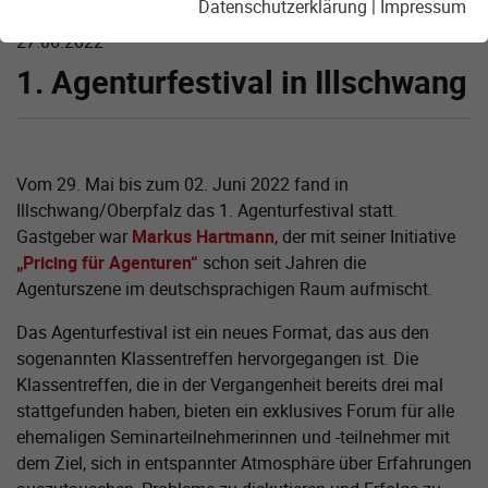
Datenschutzerklärung
|
Impressum
27.06.2022
1. Agenturfestival in Illschwang
Vom 29. Mai bis zum 02. Juni 2022 fand in
Illschwang/Oberpfalz das 1. Agenturfestival statt.
Gastgeber war
Markus Hartmann
, der mit seiner Initiative
„Pricing für Agenturen“
schon seit Jahren die
Agenturszene im deutschsprachigen Raum aufmischt.
Das Agenturfestival ist ein neues Format, das aus den
sogenannten Klassentreffen hervorgegangen ist. Die
Klassentreffen, die in der Vergangenheit bereits drei mal
stattgefunden haben, bieten ein exklusives Forum für alle
ehemaligen Seminarteilnehmerinnen und -teilnehmer mit
dem Ziel, sich in entspannter Atmosphäre über Erfahrungen