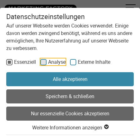
Datenschutzeinstellungen
Zum Inhalt springen
Sie sind here:
Blog
1. Agenturfestival in Illschwang
Auf unserer Webseite werden Cookies verwendet. Einige
davon werden zwingend benötigt, während es uns andere
ermöglichen, Ihre Nutzererfahrung auf unserer Webseite
zu verbessern.
Essenziell
Analyse
Externe Inhalte
Alle akzeptieren
Speichern & schließen
Nur essenzielle Cookies akzeptieren
Weitere Informationen anzeigen
Events