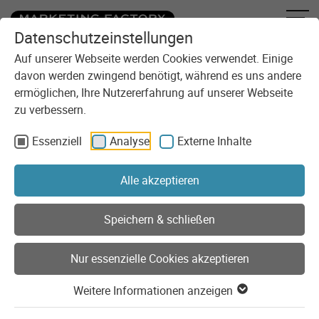
Datenschutzeinstellungen
Zum Inhalt springen
Sie sind here:
Blog
Hello Dark Mode, my old friend: Unser neues Frontend
Auf unserer Webseite werden Cookies verwendet. Einige
davon werden zwingend benötigt, während es uns andere
ermöglichen, Ihre Nutzererfahrung auf unserer Webseite
zu verbessern.
Essenziell
Analyse
Externe Inhalte
Alle akzeptieren
Speichern & schließen
Nur essenzielle Cookies akzeptieren
Weitere Informationen anzeigen
Development