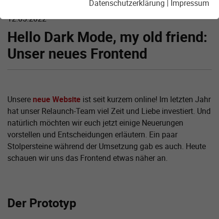
Datenschutzerklärung
|
Impressum
12.05.2022
Hello Dark Mode, my old friend:
Unser neues Frontend
Unsere
neue Website
ist seit kurzem online! Im letzten Jahr
hat unser Relaunch-Team viel Zeit und Liebe investiert. Und
natürlich möchten wir euch jetzt einige Neuerungen
vorstellen und Entscheidungen erläutern. Ein paar
Stolpersteine während der Umsetzung gab es auch. Heute
schauen wir uns das Frontend etwas näher an.
Der Prototyp