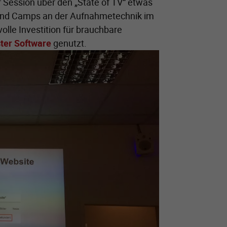
 Session über den „State of TV“ etwas
s und Camps an der Aufnahmetechnik im
olle Investition für brauchbare
ter Software
genutzt.