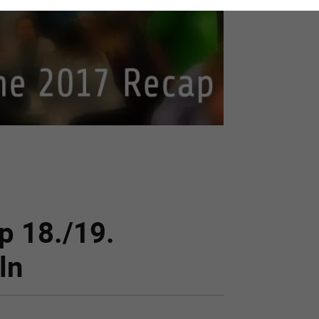
 18./19.
ln