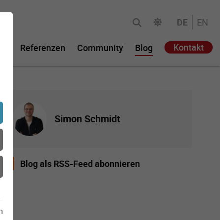
DE
EN
Kontakt
ie
Referenzen
Community
Blog
Simon Schmidt
Blog als RSS-Feed abonnieren
m