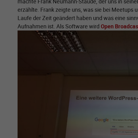
machte Frank Neumann-Staude, der uns in seiner
erzählte. Frank zeigte uns, was sie bei Meetup
Laufe der Zeit geändert haben und was eine sinnv
Aufnahmen ist. Als Software wird
Open Broadcas
Zeige größere Version von: