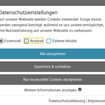
Datenschutzeinstellungen
Auf unserer Webseite werden Cookies verwendet. Einige davon
Agentur
Leistungen
Technolog
werden zwingend benötigt, während es uns andere ermöglichen,
MS 4.5 LTS
Ihre Nutzererfahrung auf unserer Webseite zu verbessern.
Essenziell
Analyse
Externe Inhalte
Alle akzeptieren
Speichern & schließen
Nur essenzielle Cookies akzeptieren
Weitere Informationen anzeigen
Datenschutzerklärung
|
Impressu