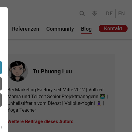
DE
EN
Kontakt
ie
Referenzen
Community
Blog
Tu Phuong Luu
Bei Marketing Factory seit Mitte 2012 | Vollzeit
Mama und Teilzeit Senior Projektmanagerin 👩🏻‍💻 |
Unheilstifterin vom Dienst | Vollblut-Yogini 🧘🏻‍♀️ |
Yoga Teacher
Weitere Beiträge dieses Autors
m