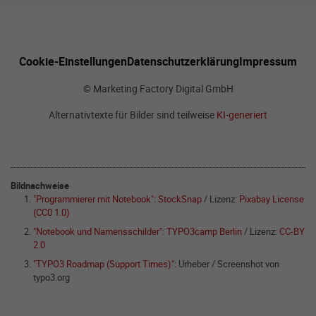
Cookie-Einstellungen
Datenschutzerklärung
Impressum
© Marketing Factory Digital GmbH
Alternativtexte für Bilder sind teilweise
KI-generiert
Bildnachweise
"Programmierer mit Notebook"
:
StockSnap
/ Lizenz:
Pixabay License
(CC0 1.0)
"Notebook und Namensschilder"
:
TYPO3camp Berlin
/ Lizenz:
CC-BY
2.0
"TYPO3 Roadmap (Support Times)"
: Urheber / Screenshot von
typo3.org