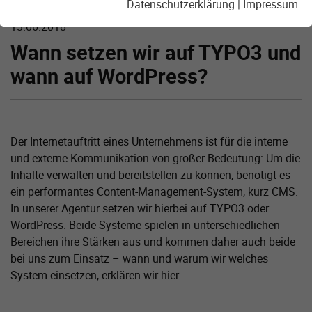
Datenschutzerklärung
|
Impressum
13.06.2018
Wann setzen wir auf TYPO3 und
wann auf WordPress?
Der Internetauftritt eines Unternehmens ist für die interne
und externe Kommunikation von großer Bedeutung: Um die
Inhalte verwalten und bereitstellen zu können, benötigt es
ein performantes Content-Management-System, kurz CMS.
In unserer Agentur setzen wir hierbei auf TYPO3 oder
WordPress. Beide Systeme spielen in unterschiedlichen
Bereichen ihre Stärken aus und kommen daher auch beide
bei uns zum Einsatz – wann und warum wir welches
System einsetzen, erklären wir hier.