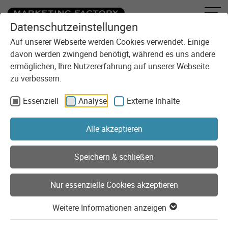
Datenschutzeinstellungen
Zum Inhalt springen
Sie sind here:
Blog
Wann setzen wir auf TYPO3 und wann auf WordPress?
Auf unserer Webseite werden Cookies verwendet. Einige
davon werden zwingend benötigt, während es uns andere
ermöglichen, Ihre Nutzererfahrung auf unserer Webseite
zu verbessern.
Essenziell
Analyse
Externe Inhalte
Alle akzeptieren
Speichern & schließen
Nur essenzielle Cookies akzeptieren
Weitere Informationen anzeigen
TYPO3
WordPress