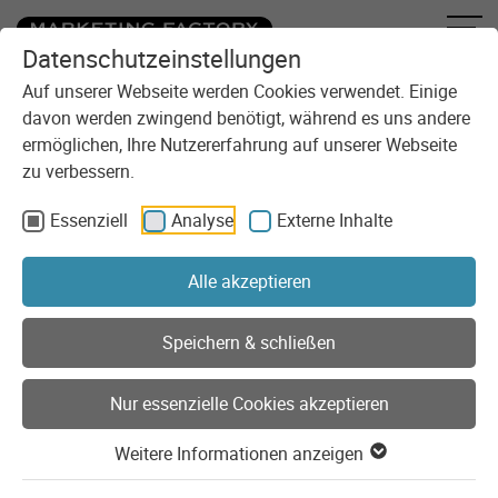
Datenschutzeinstellungen
Zum Inhalt springen
Auf unserer Webseite werden Cookies verwendet. Einige
davon werden zwingend benötigt, während es uns andere
ermöglichen, Ihre Nutzererfahrung auf unserer Webseite
zu verbessern.
Essenziell
Analyse
Externe Inhalte
Sie sind here:
Referenzen
Kunden
CasaWella
Alle akzeptieren
Speichern & schließen
CasaWella – die Inspiration für
Nur essenzielle Cookies akzeptieren
Ihr Zuhause
Weitere Informationen anzeigen
Auf casawella.de konnten Kunden sich von den
emotionalen Einkaufs­welten inspirieren lassen und die