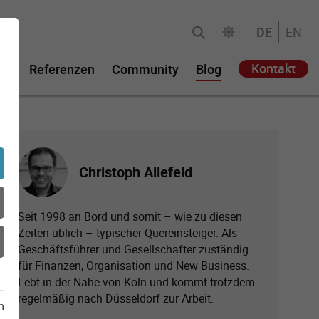
DE
EN
Kontakt
ie
Referenzen
Community
Blog
Christoph Allefeld
Seit 1998 an Bord und somit – wie zu diesen
Zeiten üblich – typischer Quereinsteiger. Als
Geschäftsführer und Gesellschafter zuständig
für Finanzen, Organisation und New Business.
Lebt in der Nähe von Köln und kommt trotzdem
regelmäßig nach Düsseldorf zur Arbeit.
m