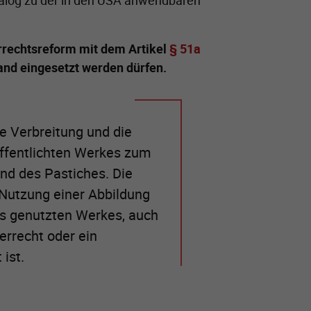
nalog zu der in den USA anwendbaren
rrechtsreform mit dem Artikel
§ 51a
and eingesetzt werden dürfen.
die Verbreitung und die
öffentlichten Werkes zum
und des Pastiches. Die
 Nutzung einer Abbildung
es genutzten Werkes, auch
errecht oder ein
ist.