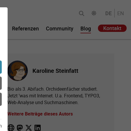
DE
EN
Kontakt
ie
Referenzen
Community
Blog
Karoline Steinfatt
Bio als 3. Abifach. Orchideenfächer studiert.
Jetzt 'was mit Internet. U.a. Frontend, TYPO3,
Web-Analyse und Suchmaschinen.
Weitere Beiträge dieses Autors
m